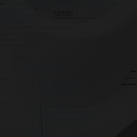
IV Всероссийская конференция "Фундаментальная
гликобиология"
23-28 сентября 2018 г., г.Киров
glycoKirov2018@mail.ru
Вятский государственный университет, Россия, г.Киров
ул.Московская, 36
Свернуть
Главная
Научная программа
Лекции
Пленарные доклады
Устные доклады
Стендовые с презентацией
Стендовые
Круглые столы
Регистрация и оформление тезисов
Регистрационная форма
Организационный взнос
Материалы
Информационные письма