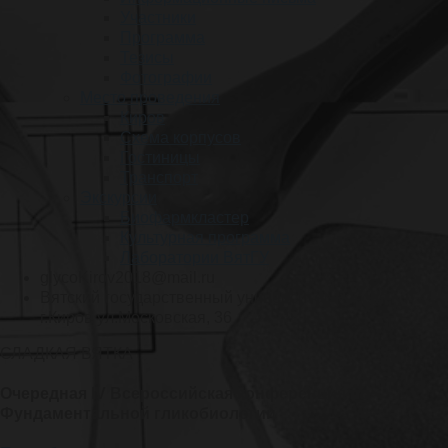
Участники
Программа
Тезисы
Фотографии
Место проведения
Киров
Схема корпусов
Гостиницы
Транспорт
Экскурсии
Биофармкластер
Культурная программа
Лаборатории ВятГУ
glycoKirov2018@mail.ru
Вятский государственный университет, Россия,
г.Киров ул.Московская, 36
СЛАДКАЯ ВЯТКА
Очередная IV Всероссийская конференция по
Фундаментальной гликобиологии