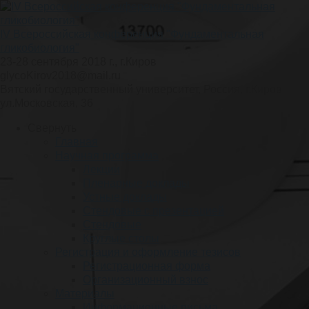
IV Всероссийская конференция "Фундаментальная
гликобиология"
23-28 сентября 2018 г., г.Киров
glycoKirov2018@mail.ru
Вятский государственный университет, Россия, г.Киров
ул.Московская, 36
Свернуть
Главная
Научная программа
Лекции
Пленарные доклады
Устные доклады
Стендовые с презентацией
Стендовые
Круглые столы
Регистрация и оформление тезисов
Регистрационная форма
Организационный взнос
Материалы
Информационные письма