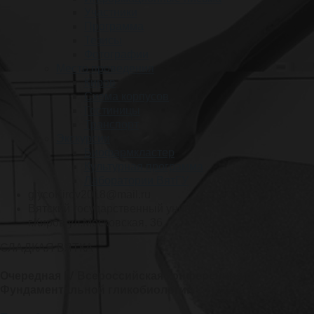
Участники
Программа
Тезисы
Фотографии
Место проведения
Киров
Схема корпусов
Гостиницы
Транспорт
Экскурсии
Биофармкластер
Культурная программа
Лаборатории ВятГУ
glycoKirov2018@mail.ru
Вятский государственный университет, Россия,
г.Киров ул.Московская, 36
СЛАДКАЯ ВЯТКА
Очередная IV Всероссийская конференция по
Фундаментальной гликобиологии